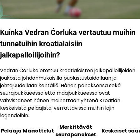
Kuinka Vedran Ćorluka vertautuu muihin
tunnetuihin kroatialaisiin
jalkapalloilijoihin?
Vedran Ćorluka erottuu kroatialaisten jalkapalloilijoiden
joukosta johdonmukaisilla puolustustaidollaan ja
johtajuudellaan kentällä. Hänen panoksensa sekä
seurajoukkueessa että maajoukkueessa ovat
vahvistaneet hänen mainettaan yhtenä Kroatian
keskeisistä pelaajista, verrattavissa muihin lajin
legendoihin.
Merkittävät
Pelaaja
Maaottelut
Keskeiset saa
seurapanokset