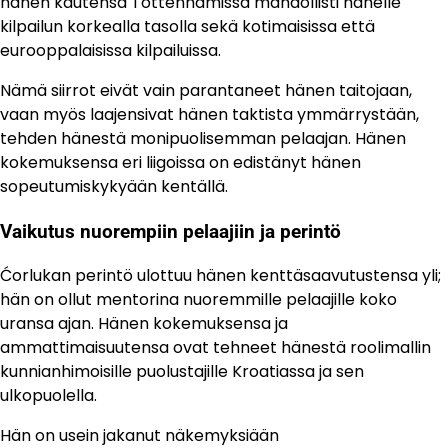
hänen kautensa Tottenhamissa mahdollisti hänelle
kilpailun korkealla tasolla sekä kotimaisissa että
eurooppalaisissa kilpailuissa.
Nämä siirrot eivät vain parantaneet hänen taitojaan,
vaan myös laajensivat hänen taktista ymmärrystään,
tehden hänestä monipuolisemman pelaajan. Hänen
kokemuksensa eri liigoissa on edistänyt hänen
sopeutumiskykyään kentällä.
Vaikutus nuorempiin pelaajiin ja perintö
Ćorlukan perintö ulottuu hänen kenttäsaavutustensa yli;
hän on ollut mentorina nuoremmille pelaajille koko
uransa ajan. Hänen kokemuksensa ja
ammattimaisuutensa ovat tehneet hänestä roolimallin
kunnianhimoisille puolustajille Kroatiassa ja sen
ulkopuolella.
Hän on usein jakanut näkemyksiään