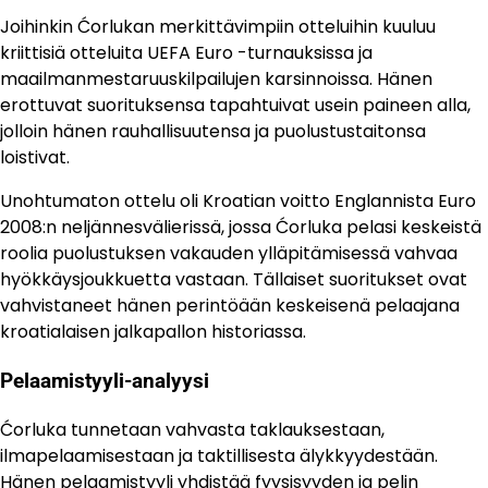
Joihinkin Ćorlukan merkittävimpiin otteluihin kuuluu
kriittisiä otteluita UEFA Euro -turnauksissa ja
maailmanmestaruuskilpailujen karsinnoissa. Hänen
erottuvat suorituksensa tapahtuivat usein paineen alla,
jolloin hänen rauhallisuutensa ja puolustustaitonsa
loistivat.
Unohtumaton ottelu oli Kroatian voitto Englannista Euro
2008:n neljännesvälierissä, jossa Ćorluka pelasi keskeistä
roolia puolustuksen vakauden ylläpitämisessä vahvaa
hyökkäysjoukkuetta vastaan. Tällaiset suoritukset ovat
vahvistaneet hänen perintöään keskeisenä pelaajana
kroatialaisen jalkapallon historiassa.
Pelaamistyyli-analyysi
Ćorluka tunnetaan vahvasta taklauksestaan,
ilmapelaamisestaan ja taktillisesta älykkyydestään.
Hänen pelaamistyyli yhdistää fyysisyyden ja pelin