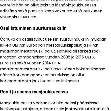
varrella hän on ollut jatkuva läsnäolo joukkueessa,
edistäen sekä puolustuksen vakautta että joukkueen
yhteenkuuluvuutta.
Osallistuminen suurturnauksiin
Ćorluka on osallistunut useisiin suurturnauksiin, mukaan
lukien UEFA:n Euroopan mestaruuskilpailut ja FIFA:n
maailmanmestaruuskilpailut. Hänellä oli tärkeä rooli
Kroatian kampanjoissa vuoden 2008 ja 2016 UEFA
Euroissa sekä vuoden 2014 FIFA
maailmanmestaruuskilpailuissa. Hänen kokemuksensa
näissä korkean panoksen otteluissa on ollut
korvaamatonta joukkueen suorituksessa.
Rooli ja asema maajoukkueessa
Maajoukkueessa Vedran Ćorluka pelasi pääasiassa
keskuspuolustajana, ottaen usein johtovastuuta kentällä.