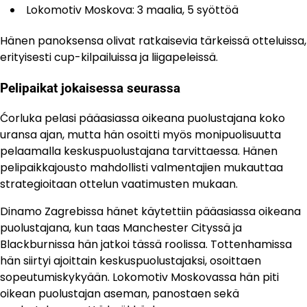
Lokomotiv Moskova: 3 maalia, 5 syöttöä
Hänen panoksensa olivat ratkaisevia tärkeissä otteluissa,
erityisesti cup-kilpailuissa ja liigapeleissä.
Pelipaikat jokaisessa seurassa
Ćorluka pelasi pääasiassa oikeana puolustajana koko
uransa ajan, mutta hän osoitti myös monipuolisuutta
pelaamalla keskuspuolustajana tarvittaessa. Hänen
pelipaikkajousto mahdollisti valmentajien mukauttaa
strategioitaan ottelun vaatimusten mukaan.
Dinamo Zagrebissa hänet käytettiin pääasiassa oikeana
puolustajana, kun taas Manchester Cityssä ja
Blackburnissa hän jatkoi tässä roolissa. Tottenhamissa
hän siirtyi ajoittain keskuspuolustajaksi, osoittaen
sopeutumiskykyään. Lokomotiv Moskovassa hän piti
oikean puolustajan aseman, panostaen sekä