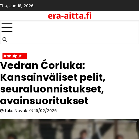
Skip
Thu, Jun 18, 2026
to
era-aitta.fi
content
Urahuiput
Vedran Ćorluka:
Kansainväliset pelit,
seuraluonnistukset,
avainsuoritukset
Luka Novak
19/02/2026