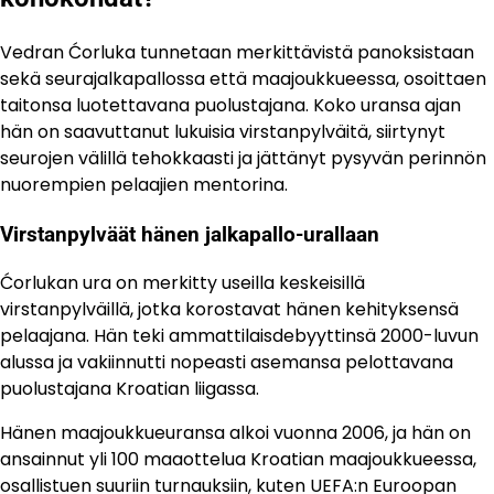
Vedran Ćorluka tunnetaan merkittävistä panoksistaan
sekä seurajalkapallossa että maajoukkueessa, osoittaen
taitonsa luotettavana puolustajana. Koko uransa ajan
hän on saavuttanut lukuisia virstanpylväitä, siirtynyt
seurojen välillä tehokkaasti ja jättänyt pysyvän perinnön
nuorempien pelaajien mentorina.
Virstanpylväät hänen jalkapallo-urallaan
Ćorlukan ura on merkitty useilla keskeisillä
virstanpylväillä, jotka korostavat hänen kehityksensä
pelaajana. Hän teki ammattilaisdebyyttinsä 2000-luvun
alussa ja vakiinnutti nopeasti asemansa pelottavana
puolustajana Kroatian liigassa.
Hänen maajoukkueuransa alkoi vuonna 2006, ja hän on
ansainnut yli 100 maaottelua Kroatian maajoukkueessa,
osallistuen suuriin turnauksiin, kuten UEFA:n Euroopan