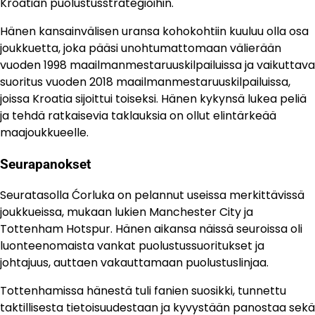
Kroatian puolustusstrategioihin.
Hänen kansainvälisen uransa kohokohtiin kuuluu olla osa
joukkuetta, joka pääsi unohtumattomaan välierään
vuoden 1998 maailmanmestaruuskilpailuissa ja vaikuttava
suoritus vuoden 2018 maailmanmestaruuskilpailuissa,
joissa Kroatia sijoittui toiseksi. Hänen kykynsä lukea peliä
ja tehdä ratkaisevia taklauksia on ollut elintärkeää
maajoukkueelle.
Seurapanokset
Seuratasolla Ćorluka on pelannut useissa merkittävissä
joukkueissa, mukaan lukien Manchester City ja
Tottenham Hotspur. Hänen aikansa näissä seuroissa oli
luonteenomaista vankat puolustussuoritukset ja
johtajuus, auttaen vakauttamaan puolustuslinjaa.
Tottenhamissa hänestä tuli fanien suosikki, tunnettu
taktillisesta tietoisuudestaan ja kyvystään panostaa sekä