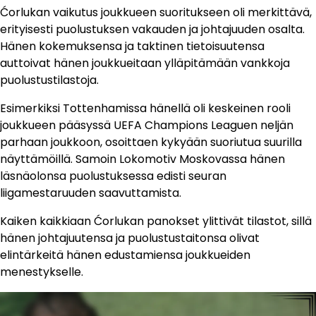
Ćorlukan vaikutus joukkueen suoritukseen oli merkittävä,
erityisesti puolustuksen vakauden ja johtajuuden osalta.
Hänen kokemuksensa ja taktinen tietoisuutensa
auttoivat hänen joukkueitaan ylläpitämään vankkoja
puolustustilastoja.
Esimerkiksi Tottenhamissa hänellä oli keskeinen rooli
joukkueen pääsyssä UEFA Champions Leaguen neljän
parhaan joukkoon, osoittaen kykyään suoriutua suurilla
näyttämöillä. Samoin Lokomotiv Moskovassa hänen
läsnäolonsa puolustuksessa edisti seuran
liigamestaruuden saavuttamista.
Kaiken kaikkiaan Ćorlukan panokset ylittivät tilastot, sillä
hänen johtajuutensa ja puolustustaitonsa olivat
elintärkeitä hänen edustamiensa joukkueiden
menestykselle.