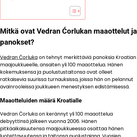
Mitkä ovat Vedran Ćorlukan maaottelut ja
panokset?
Vedran Ćorluka
on tehnyt merkittäviä panoksia Kroatian
maajoukkueelle, ansaiten yli 100 maaottelua. Hänen
kokemuksensa ja puolustustaitonsa ovat olleet
ratkaisevia suurissa turnauksissa, joissa hän on pelannut
avainrooleissa joukkueen menestyksen edistämisessä.
Maaotteluiden määrä Kroatialle
Vedran Ćorluka on kerännyt yli 100 maaottelua
debyyttinsä jälkeen vuonna 2006. Hänen
pitkäaikaisuutensa maajoukkueessa osoittaa hänen
luotettavuutensa ja taitonsa puolustajana. Vuosien