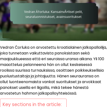
Vedran Ćorluka on arvostettu kroatialainen jalkapalloilija,
joka tunnetaan vaikuttavista panoksistaan sekä
maajoukkueessa että eri seuroissa uransa aikana. Yli 100
maaottelua pelanneena hän on ollut keskeisessä
roolissa suurissa turnauksissa, osoittaen poikkeuksellisia
puolustustaitoja ja johtajuutta. Hänen seurauransa on
ollut luonteenomaista vankat suoritukset ja arvokkaat
panokset useilla eri liigoilla, mikä tekee hänestä
arvostetun hahmon jalkapalloyhteisössä.
Key sections in the article: