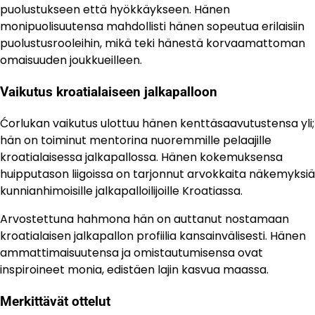
puolustukseen että hyökkäykseen. Hänen
monipuolisuutensa mahdollisti hänen sopeutua erilaisiin
puolustusrooleihin, mikä teki hänestä korvaamattoman
omaisuuden joukkueilleen.
Vaikutus kroatialaiseen jalkapalloon
Ćorlukan vaikutus ulottuu hänen kenttäsaavutustensa yli;
hän on toiminut mentorina nuoremmille pelaajille
kroatialaisessa jalkapallossa. Hänen kokemuksensa
huipputason liigoissa on tarjonnut arvokkaita näkemyksiä
kunnianhimoisille jalkapalloilijoille Kroatiassa.
Arvostettuna hahmona hän on auttanut nostamaan
kroatialaisen jalkapallon profiilia kansainvälisesti. Hänen
ammattimaisuutensa ja omistautumisensa ovat
inspiroineet monia, edistäen lajin kasvua maassa.
Merkittävät ottelut