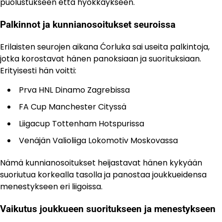
puolustukseen että hyökkäykseen.
Palkinnot ja kunnianosoitukset seuroissa
Erilaisten seurojen aikana Ćorluka sai useita palkintoja,
jotka korostavat hänen panoksiaan ja suorituksiaan.
Erityisesti hän voitti:
Prva HNL Dinamo Zagrebissa
FA Cup Manchester Cityssä
Liigacup Tottenham Hotspurissa
Venäjän Valioliiga Lokomotiv Moskovassa
Nämä kunnianosoitukset heijastavat hänen kykyään
suoriutua korkealla tasolla ja panostaa joukkueidensa
menestykseen eri liigoissa.
Vaikutus joukkueen suoritukseen ja menestykseen