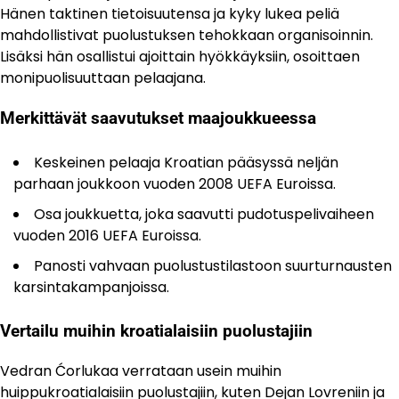
Hänen taktinen tietoisuutensa ja kyky lukea peliä
mahdollistivat puolustuksen tehokkaan organisoinnin.
Lisäksi hän osallistui ajoittain hyökkäyksiin, osoittaen
monipuolisuuttaan pelaajana.
Merkittävät saavutukset maajoukkueessa
Keskeinen pelaaja Kroatian pääsyssä neljän
parhaan joukkoon vuoden 2008 UEFA Euroissa.
Osa joukkuetta, joka saavutti pudotuspelivaiheen
vuoden 2016 UEFA Euroissa.
Panosti vahvaan puolustustilastoon suurturnausten
karsintakampanjoissa.
Vertailu muihin kroatialaisiin puolustajiin
Vedran Ćorlukaa verrataan usein muihin
huippukroatialaisiin puolustajiin, kuten Dejan Lovreniin ja