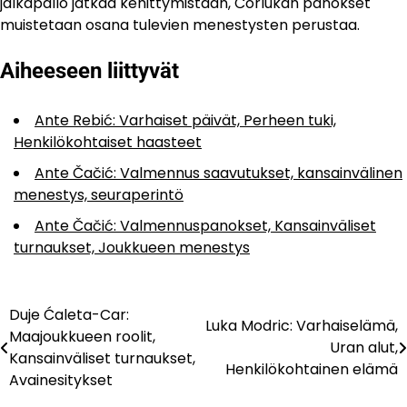
jalkapallo jatkaa kehittymistään, Ćorlukan panokset
muistetaan osana tulevien menestysten perustaa.
Aiheeseen liittyvät
Ante Rebić: Varhaiset päivät, Perheen tuki,
Henkilökohtaiset haasteet
Ante Čačić: Valmennus saavutukset, kansainvälinen
menestys, seuraperintö
Ante Čačić: Valmennuspanokset, Kansainväliset
turnaukset, Joukkueen menestys
Duje Ćaleta-Car:
Post
Luka Modric: Varhaiselämä,
Maajoukkueen roolit,
Uran alut,
navigation
Kansainväliset turnaukset,
Henkilökohtainen elämä
Avainesitykset