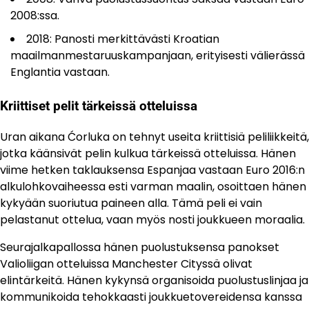
2008:ssa.
2018: Panosti merkittävästi Kroatian
maailmanmestaruuskampanjaan, erityisesti välierässä
Englantia vastaan.
Kriittiset pelit tärkeissä otteluissa
Uran aikana Ćorluka on tehnyt useita kriittisiä peliliikkeitä,
jotka käänsivät pelin kulkua tärkeissä otteluissa. Hänen
viime hetken taklauksensa Espanjaa vastaan Euro 2016:n
alkulohkovaiheessa esti varman maalin, osoittaen hänen
kykyään suoriutua paineen alla. Tämä peli ei vain
pelastanut ottelua, vaan myös nosti joukkueen moraalia.
Seurajalkapallossa hänen puolustuksensa panokset
Valioliigan otteluissa Manchester Cityssä olivat
elintärkeitä. Hänen kykynsä organisoida puolustuslinjaa ja
kommunikoida tehokkaasti joukkuetovereidensa kanssa