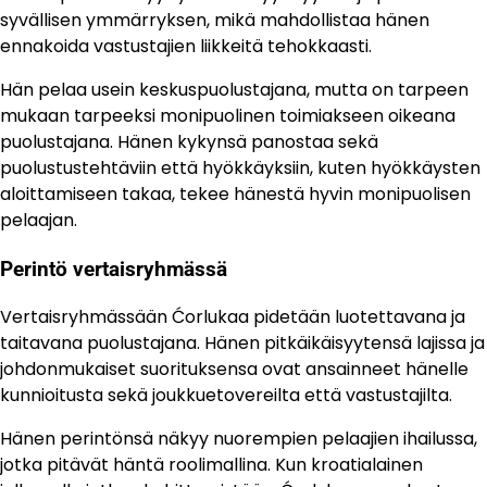
syvällisen ymmärryksen, mikä mahdollistaa hänen
ennakoida vastustajien liikkeitä tehokkaasti.
Hän pelaa usein keskuspuolustajana, mutta on tarpeen
mukaan tarpeeksi monipuolinen toimiakseen oikeana
puolustajana. Hänen kykynsä panostaa sekä
puolustustehtäviin että hyökkäyksiin, kuten hyökkäysten
aloittamiseen takaa, tekee hänestä hyvin monipuolisen
pelaajan.
Perintö vertaisryhmässä
Vertaisryhmässään Ćorlukaa pidetään luotettavana ja
taitavana puolustajana. Hänen pitkäikäisyytensä lajissa ja
johdonmukaiset suorituksensa ovat ansainneet hänelle
kunnioitusta sekä joukkuetovereilta että vastustajilta.
Hänen perintönsä näkyy nuorempien pelaajien ihailussa,
jotka pitävät häntä roolimallina. Kun kroatialainen