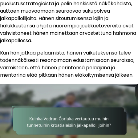
puolustusstrategioista ja pelin henkisistä näkökohdista,
auttaen muovaamaan seuraavaa sukupolvea
jalkapalloilijoita. Hänen sitoutumisensa lajiin ja
halukkuutensa ohjata nuorempia joukkuetovereita ovat
vahvistaneet hänen mainettaan arvostettuna hahmona
jalkapallossa.
Kun hän jatkaa pelaamista, hänen vaikutuksensa tulee
todennäköisesti resonoimaan edustamissaan seuroissa,
varmistaen, että hänen perintönsä pelaajana ja
mentorina elää pitkään hänen eläköitymisensä jälkeen.