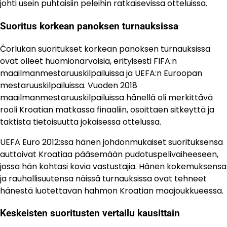
johti usein puhtaisiin peleihin ratkaisevissa otteluissa.
Suoritus korkean panoksen turnauksissa
Ćorlukan suoritukset korkean panoksen turnauksissa
ovat olleet huomionarvoisia, erityisesti FIFA:n
maailmanmestaruuskilpailuissa ja UEFA:n Euroopan
mestaruuskilpailuissa. Vuoden 2018
maailmanmestaruuskilpailuissa hänellä oli merkittävä
rooli Kroatian matkassa finaaliin, osoittaen sitkeyttä ja
taktista tietoisuutta jokaisessa ottelussa.
UEFA Euro 2012:ssa hänen johdonmukaiset suorituksensa
auttoivat Kroatiaa pääsemään pudotuspelivaiheeseen,
jossa hän kohtasi kovia vastustajia. Hänen kokemuksensa
ja rauhallisuutensa näissä turnauksissa ovat tehneet
hänestä luotettavan hahmon Kroatian maajoukkueessa.
Keskeisten suoritusten vertailu kausittain