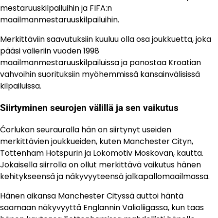
mestaruuskilpailuihin ja FIFA:n
maailmanmestaruuskilpailuihin.
Merkittäviin saavutuksiin kuuluu olla osa joukkuetta, joka
pääsi välieriin vuoden 1998
maailmanmestaruuskilpailuissa ja panostaa Kroatian
vahvoihin suorituksiin myöhemmissä kansainvälisissä
kilpailuissa.
Siirtyminen seurojen välillä ja sen vaikutus
Ćorlukan seurauralla hän on siirtynyt useiden
merkittävien joukkueiden, kuten Manchester Cityn,
Tottenham Hotspurin ja Lokomotiv Moskovan, kautta.
Jokaisella siirrolla on ollut merkittävä vaikutus hänen
kehitykseensä ja näkyvyyteensä jalkapallomaailmassa.
Hänen aikansa Manchester Cityssä auttoi häntä
saamaan näkyvyyttä Englannin Valioliigassa, kun taas