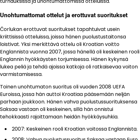
turnauksissa ja unohtumattomissa otteluissa.
Unohtumattomat ottelut ja erottuvat suoritukset
Ćorlukan erottuvat suoritukset tapahtuivat usein
kriittisissä otteluissa, joissa hänen puolustustaitonsa
loistivat. Yksi merkittävä ottelu oli Kroatian voitto
Englannista vuonna 2007, jossa hänellä oli keskeinen rooli
Englannin hyökkäysten torjumisessa. Hänen kykynsä
lukea peliä ja tehdä ajoissa katkoja oli ratkaisevaa voiton
varmistamisessa.
Toinen unohtumaton suoritus oli vuoden 2008 UEFA
Euroissa, jossa hän auttoi Kroatiaa pääsemään neljän
parhaan joukkoon. Hänen vahva puolustussuorituksensa
Saksaa vastaan oli keskeinen, sillä hän onnistui
tehokkaasti rajoittamaan heidän hyökkäysuhkia.
2007: Keskeinen rooli Kroatian voitossa Englannista.
2008: Vahva puolustussuoritus Saksaa vastaan Euro