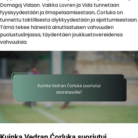
Domagoj Vidaan. Vaikka Lovren ja Vida tunnetaan
fyysisyydestään ja ilmapelaamisestaan, Ćorluka on
tunnettu taktillisesta älykkyydestään ja sijoittumisestaan.
Tämä tekee hänestä ainutlaatuisen vahvuuden
puolustuslinjassa, täydentäen joukkuetovereidensa
vahvuuksia.
Kuinka Vedran Ćorluka suoriutui