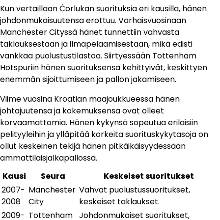
Kun vertaillaan Ćorlukan suorituksia eri kausilla, hänen
johdonmukaisuutensa erottuu. Varhaisvuosinaan
Manchester Cityssä hänet tunnettiin vahvasta
taklauksestaan ja ilmapelaamisestaan, mikä edisti
vankkaa puolustustilastoa. Siirtyessään Tottenham
Hotspuriin hänen suorituksensa kehittyivät, keskittyen
enemmän sijoittumiseen ja pallon jakamiseen.
Viime vuosina Kroatian maajoukkueessa hänen
johtajuutensa ja kokemuksensa ovat olleet
korvaamattomia. Hänen kykynsä sopeutua erilaisiin
pelityyleihin ja ylläpitää korkeita suorituskykytasoja on
ollut keskeinen tekijä hänen pitkäikäisyydessään
ammattilaisjalkapallossa.
Kausi
Seura
Keskeiset suoritukset
2007-
Manchester
Vahvat puolustussuoritukset,
2008
City
keskeiset taklaukset.
2009-
Tottenham
Johdonmukaiset suoritukset,