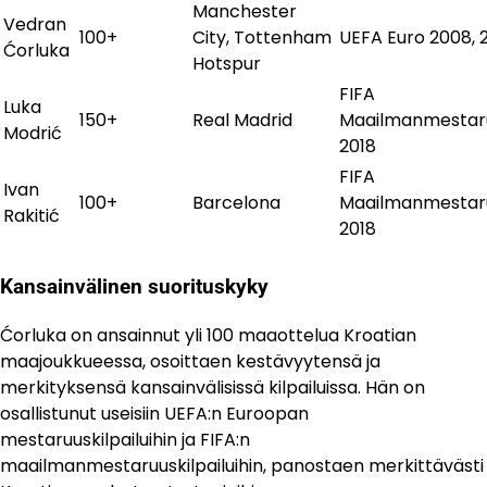
Manchester
Vedran
100+
City, Tottenham
UEFA Euro 2008, 
Ćorluka
Hotspur
FIFA
Luka
150+
Real Madrid
Maailmanmestaruu
Modrić
2018
FIFA
Ivan
100+
Barcelona
Maailmanmestaruu
Rakitić
2018
Kansainvälinen suorituskyky
Ćorluka on ansainnut yli 100 maaottelua Kroatian
maajoukkueessa, osoittaen kestävyytensä ja
merkityksensä kansainvälisissä kilpailuissa. Hän on
osallistunut useisiin UEFA:n Euroopan
mestaruuskilpailuihin ja FIFA:n
maailmanmestaruuskilpailuihin, panostaen merkittävästi