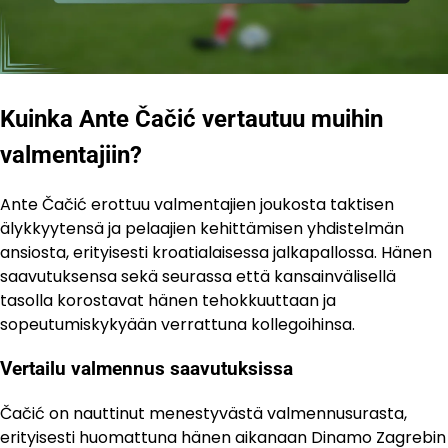
Kuinka Ante Čačić vertautuu muihin
valmentajiin?
Ante Čačić erottuu valmentajien joukosta taktisen
älykkyytensä ja pelaajien kehittämisen yhdistelmän
ansiosta, erityisesti kroatialaisessa jalkapallossa. Hänen
saavutuksensa sekä seurassa että kansainvälisellä
tasolla korostavat hänen tehokkuuttaan ja
sopeutumiskykyään verrattuna kollegoihinsa.
Vertailu valmennus saavutuksissa
Čačić on nauttinut menestyvästä valmennusurasta,
erityisesti huomattuna hänen aikanaan Dinamo Zagrebin