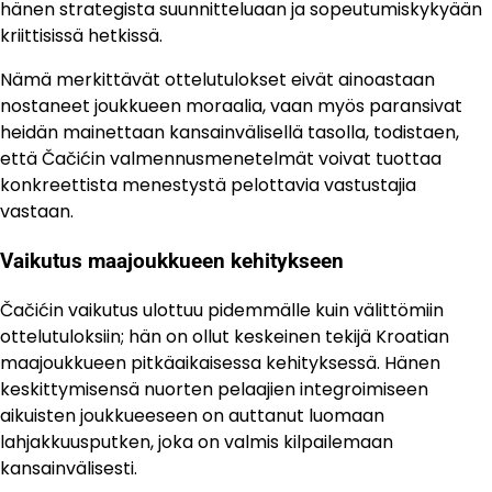
hänen strategista suunnitteluaan ja sopeutumiskykyään
kriittisissä hetkissä.
Nämä merkittävät ottelutulokset eivät ainoastaan
nostaneet joukkueen moraalia, vaan myös paransivat
heidän mainettaan kansainvälisellä tasolla, todistaen,
että Čačićin valmennusmenetelmät voivat tuottaa
konkreettista menestystä pelottavia vastustajia
vastaan.
Vaikutus maajoukkueen kehitykseen
Čačićin vaikutus ulottuu pidemmälle kuin välittömiin
ottelutuloksiin; hän on ollut keskeinen tekijä Kroatian
maajoukkueen pitkäaikaisessa kehityksessä. Hänen
keskittymisensä nuorten pelaajien integroimiseen
aikuisten joukkueeseen on auttanut luomaan
lahjakkuusputken, joka on valmis kilpailemaan
kansainvälisesti.