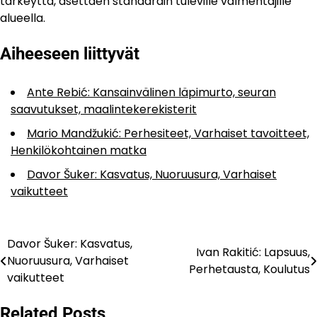
tärkeyttä, asettaen standardin tuleville valmentajille
alueella.
Aiheeseen liittyvät
Ante Rebić: Kansainvälinen läpimurto, seuran
saavutukset, maalintekerekisterit
Mario Mandžukić: Perhesiteet, Varhaiset tavoitteet,
Henkilökohtainen matka
Davor Šuker: Kasvatus, Nuoruusura, Varhaiset
vaikutteet
Davor Šuker: Kasvatus,
Post
Ivan Rakitić: Lapsuus,
Nuoruusura, Varhaiset
Perhetausta, Koulutus
navigation
vaikutteet
Related Posts