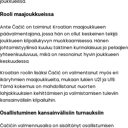
joukkueissa.
Rooli maajoukkueissa
Ante Čačić on toiminut Kroatian maajoukkueen
päävalmentajana, jossa hän on ollut keskeinen tekijä
joukkueen kilpailukyvyn muokkaamisessa. Hänen
johtamistyyliinsä kuuluu taktinen kurinalaisuus ja pelaajien
yhteenkuuluvuus, mikä on resonoinut hyvin joukkueen
keskuudessa.
Kroatian roolin lisäksi Čačić on valmentanut myös eri
ikäryhmien maajoukkueita, mukaan lukien U21 ja U19.
Tämä kokemus on mahdollistanut nuorten
lahjakkuuksien kehittämisen ja valmistamisen tuleviin
kansainvälisiin kilpailuihin.
Osallistuminen kansainvälisiin turnauksiin
Čačićin valmennusaika on sisältänyt osallistumisen