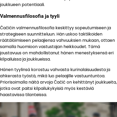
joukkueen potentiaali.
Valmennusfilosofia ja tyyli
Čačićin valmennusfilosofia keskittyy sopeutumiseen ja
strategiseen suunnitteluun. Hän uskoo taktiikoiden
räätälöimiseen pelaajiensa vahvuuksien mukaan, ottaen
samalla huomioon vastustajan heikkoudet. Tämä
joustavuus on mahdollistanut hänen menestyksensä eri
kilpailuissa ja joukkueissa.
Hänen tyylinsä korostuu vahvasta kurinalaisuudesta ja
ahkerasta työstä, mikä luo pelaajille vastuuntuntoa.
Priorisoimalla näitä arvoja Čačić on kehittänyt joukkueita,
jotka ovat paitsi kilpailukykyisiä myös kestäviä
haastavissa tilanteissa.