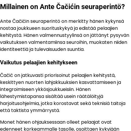
Millainen on Ante Čačićin seuraperintö?
Ante Čačićin seuraperintö on merkitty hänen kykynsä
nostaa joukkueen suorituskykyä ja edistää pelaajien
kehitystä. Hänen valmennustyylinsä on jättänyt pysyvän
vaikutuksen valmentamiinsa seuroihin, muokaten niiden
identiteettiä ja tulevaisuuden suuntia.
Vaikutus pelaajien kehitykseen
Čačić on jatkuvasti priorisoinut pelaajien kehitystä,
keskittyen nuorten lahjakkuuksien kasvattamiseen ja
integroimiseen ykkösjoukkueisiin. Hänen
lähestymistapansa sisältää usein räätälöityjä
harjoitusohjelmia, jotka korostavat sekä teknisiä taitoja
että taktista ymmärrystä.
Monet hänen ohjauksessaan olleet pelaajat ovat
edenneet korkeammalle tasolle, osoittaen kykyjään