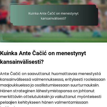
Kuinka Ante Čačić on menestynyt
kansainvälisesti?
Ante Čačić on saavuttanut huomattavaa menestystä
kansainvälisessä valmennuksessa, erityisesti rooleissaan
maajoukkueissa ja osallistumisessaan suurturnauksiin.
Hänen strateginen lähestymistapansa on johtanut
merkittäviin ottelutuloksiin ja vaikuttanut myönteisesti
pelaajien kehitykseen hänen valmentamissaan