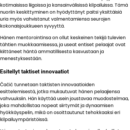
kotimaisissa liigoissa ja kansainvälisissä kilpailuissa. Tämä
nuoriin keskittyminen on hyödyttänyt paitsi yksittäisiä
uria myös vahvistanut valmentamiensa seurojen
kokonaisjoukkueen syvyyttä.
Hänen mentorointinsa on ollut keskeinen tekijä tulevien
tähtien muokkaamisessa, ja useat entiset pelaajat ovat
kiittäneet häntä ammatillisesta kasvustaan ja
menestyksestään.
Esitellyt taktiset innovaatiot
Čačić tunnetaan taktisten innovaatioiden
esittelemisestä, jotka mukautuvat hänen pelaajiensa
vahvuuksiin. Hän käyttää usein joustavaa muodostelmaa,
joka mahdollistaa nopeat siirtymät ja dynaamisen
hyökkäyspelin, mikä on osoittautunut tehokkaaksi eri
kilpailuympäristöissä.