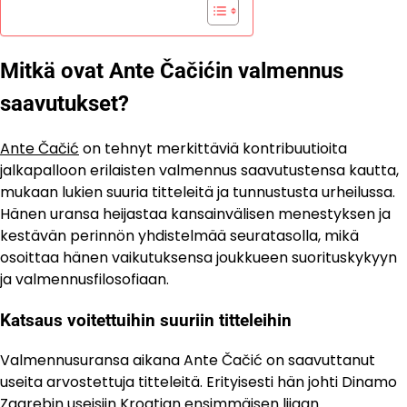
Mitkä ovat Ante Čačićin valmennus
saavutukset?
Ante Čačić
on tehnyt merkittäviä kontribuutioita
jalkapalloon erilaisten valmennus saavutustensa kautta,
mukaan lukien suuria titteleitä ja tunnustusta urheilussa.
Hänen uransa heijastaa kansainvälisen menestyksen ja
kestävän perinnön yhdistelmää seuratasolla, mikä
osoittaa hänen vaikutuksensa joukkueen suorituskykyyn
ja valmennusfilosofiaan.
Katsaus voitettuihin suuriin titteleihin
Valmennusuransa aikana Ante Čačić on saavuttanut
useita arvostettuja titteleitä. Erityisesti hän johti Dinamo
Zagrebin useisiin Kroatian ensimmäisen liigan