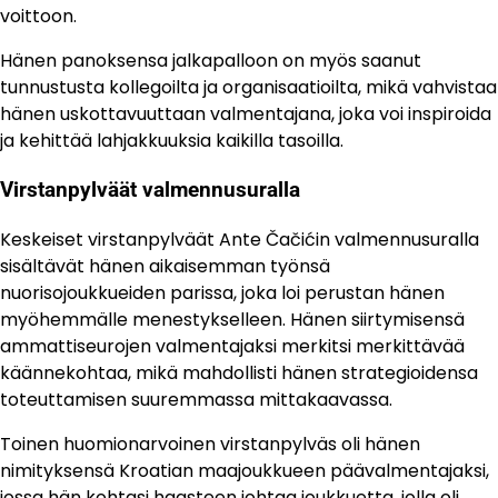
voittoon.
Hänen panoksensa jalkapalloon on myös saanut
tunnustusta kollegoilta ja organisaatioilta, mikä vahvistaa
hänen uskottavuuttaan valmentajana, joka voi inspiroida
ja kehittää lahjakkuuksia kaikilla tasoilla.
Virstanpylväät valmennusuralla
Keskeiset virstanpylväät Ante Čačićin valmennusuralla
sisältävät hänen aikaisemman työnsä
nuorisojoukkueiden parissa, joka loi perustan hänen
myöhemmälle menestykselleen. Hänen siirtymisensä
ammattiseurojen valmentajaksi merkitsi merkittävää
käännekohtaa, mikä mahdollisti hänen strategioidensa
toteuttamisen suuremmassa mittakaavassa.
Toinen huomionarvoinen virstanpylväs oli hänen
nimityksensä Kroatian maajoukkueen päävalmentajaksi,
jossa hän kohtasi haasteen johtaa joukkuetta, jolla oli