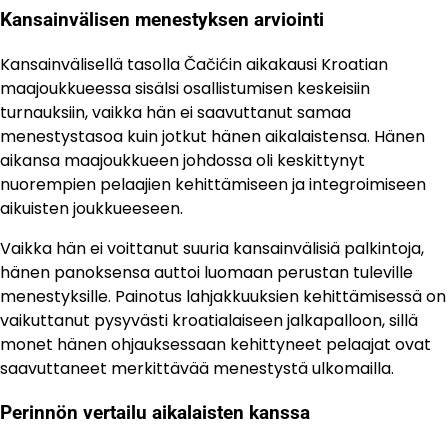
Kansainvälisen menestyksen arviointi
Kansainvälisellä tasolla Čačićin aikakausi Kroatian
maajoukkueessa sisälsi osallistumisen keskeisiin
turnauksiin, vaikka hän ei saavuttanut samaa
menestystasoa kuin jotkut hänen aikalaistensa. Hänen
aikansa maajoukkueen johdossa oli keskittynyt
nuorempien pelaajien kehittämiseen ja integroimiseen
aikuisten joukkueeseen.
Vaikka hän ei voittanut suuria kansainvälisiä palkintoja,
hänen panoksensa auttoi luomaan perustan tuleville
menestyksille. Painotus lahjakkuuksien kehittämisessä on
vaikuttanut pysyvästi kroatialaiseen jalkapalloon, sillä
monet hänen ohjauksessaan kehittyneet pelaajat ovat
saavuttaneet merkittävää menestystä ulkomailla.
Perinnön vertailu aikalaisten kanssa