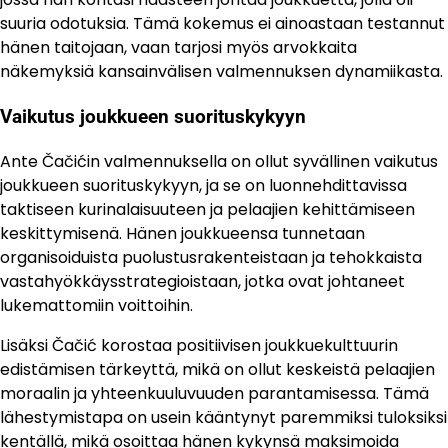
suuria odotuksia. Tämä kokemus ei ainoastaan testannut
hänen taitojaan, vaan tarjosi myös arvokkaita
näkemyksiä kansainvälisen valmennuksen dynamiikasta.
Vaikutus joukkueen suorituskykyyn
Ante Čačićin valmennuksella on ollut syvällinen vaikutus
joukkueen suorituskykyyn, ja se on luonnehdittavissa
taktiseen kurinalaisuuteen ja pelaajien kehittämiseen
keskittymisenä. Hänen joukkueensa tunnetaan
organisoiduista puolustusrakenteistaan ja tehokkaista
vastahyökkäysstrategioistaan, jotka ovat johtaneet
lukemattomiin voittoihin.
Lisäksi Čačić korostaa positiivisen joukkuekulttuurin
edistämisen tärkeyttä, mikä on ollut keskeistä pelaajien
moraalin ja yhteenkuuluvuuden parantamisessa. Tämä
lähestymistapa on usein kääntynyt paremmiksi tuloksiksi
kentällä, mikä osoittaa hänen kykynsä maksimoida