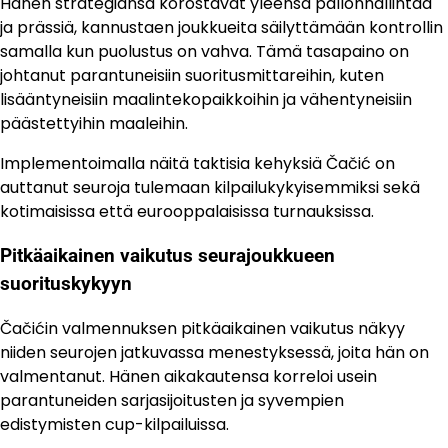
Hänen strategiansa korostavat yleensä pallonhallintaa
ja prässiä, kannustaen joukkueita säilyttämään kontrollin
samalla kun puolustus on vahva. Tämä tasapaino on
johtanut parantuneisiin suoritusmittareihin, kuten
lisääntyneisiin maalintekopaikkoihin ja vähentyneisiin
päästettyihin maaleihin.
Implementoimalla näitä taktisia kehyksiä Čačić on
auttanut seuroja tulemaan kilpailukykyisemmiksi sekä
kotimaisissa että eurooppalaisissa turnauksissa.
Pitkäaikainen vaikutus seurajoukkueen
suorituskykyyn
Čačićin valmennuksen pitkäaikainen vaikutus näkyy
niiden seurojen jatkuvassa menestyksessä, joita hän on
valmentanut. Hänen aikakautensa korreloi usein
parantuneiden sarjasijoitusten ja syvempien
edistymisten cup-kilpailuissa.