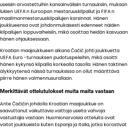
useisiin arvostettuihin kansainvälisiin turnauksiin, mukaan
lukien UEFA:n Euroopan mestaruuskilpailut ja FIFA:n
maailmanmestaruuskilpailujen karsinnat. Hänen
joukkueensa ovat johdonmukaisesti edenneet näiden
kilpailujen loppuvaiheisiin, mikä osoittaa heidän kasvuaan
hänen ohjauksessaan.
Kroatian maajoukkueen aikana Čačić johti joukkuetta
UEFA Euro -turnauksen pudotuspeleihin, mikä osoitti
hänen kykynsä kilpailla korkealla tasolla. Hänen taktinen
älykkyytensä näissä turnauksissa on ollut määrittävä
piirre hänen valmennusurallaan.
Merkittävät ottelutulokset muita maita vastaan
Ante Čačićin johdolla Kroatian maajoukkue on
saavuttanut vaikuttavia voittoja useita vahvoja
vastustajia vastaan. Huomionarvoisia otteluita ovat
voitot joukkueista kuten Espanja ja Italia, jotka korostivat