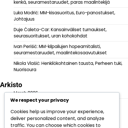
kenkä, seuramestaruudet, paras maalintekijä
Luka Modrić: MM-kisasuoritus, Euro-panostukset,
Johtajuus
Duje Ćaleta-Car: Kansainväliset turnaukset,
seurasuoritukset, uran kohokohdat
Ivan Perišić: MM-kilpailujen hopeamitalisti,
seuramestaruudet, maalintekosaavutukset
Nikola Vlašić: Henkilökohtainen tausta, Perheen tuki,
Nuorisoura
Arkisto
March 2026
We respect your privacy
February 2026
Cookies help us improve your experience,
deliver personalized content, and analyze
traffic. You can choose which cookies to