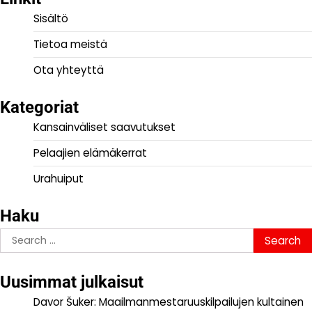
Sisältö
Tietoa meistä
Ota yhteyttä
Kategoriat
Kansainväliset saavutukset
Pelaajien elämäkerrat
Urahuiput
Haku
Search
for:
Uusimmat julkaisut
Davor Šuker: Maailmanmestaruuskilpailujen kultainen