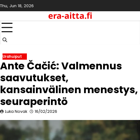
Skip
Thu, Jun 18, 2026
to
era-aitta.fi
content
Urahuiput
Ante Čačić: Valmennus
saavutukset,
kansainvälinen menestys,
seuraperintö
Luka Novak
16/02/2026