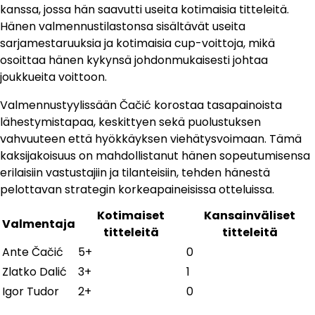
kanssa, jossa hän saavutti useita kotimaisia titteleitä.
Hänen valmennustilastonsa sisältävät useita
sarjamestaruuksia ja kotimaisia cup-voittoja, mikä
osoittaa hänen kykynsä johdonmukaisesti johtaa
joukkueita voittoon.
Valmennustyylissään Čačić korostaa tasapainoista
lähestymistapaa, keskittyen sekä puolustuksen
vahvuuteen että hyökkäyksen viehätysvoimaan. Tämä
kaksijakoisuus on mahdollistanut hänen sopeutumisensa
erilaisiin vastustajiin ja tilanteisiin, tehden hänestä
pelottavan strategin korkeapaineisissa otteluissa.
Kotimaiset
Kansainväliset
Valmentaja
titteleitä
titteleitä
Ante Čačić
5+
0
Zlatko Dalić
3+
1
Igor Tudor
2+
0