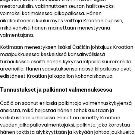
mestaruuksiin, vakiinnuttaen seuran hallitsevaksi
voimaksi kotimaisessa jalkapallossa. Hänen
aikakauteensa kuului myös voittoja Kroatian cupissa,
mikä vahvisti hänen mainettaan menestyvänä
valmentajana.
Kotimaan menestyksen lisäksi Čačićin johtajuus Kroatian
maajoukkueessa keskeisissä kansainvälisissä
turnauksissa osoitti hänen kykynsä kilpailla suuremmilla
areenoilla. Hänen saavutuksensa näissä kilpailuissa ovat
edistäneet Kroatian jalkapallon kokonaiskasvua.
Tunnustukset ja palkinnot valmennuksessa
Čačić on saanut erilaisia palkintoja valmennuskykyjensä
ansiosta, mikä heijastaa hänen tehokkuuttaan ja
vaikutustaan urheilussa. Hänet on nimetty Kroatian
vuoden jalkapallovalmentajaksi, palkinto, joka korostaa
hänen taktista älykkyyttään ja kykyään johtaa joukkueita