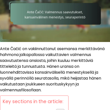
Ante Čačić on vakiinnuttanut asemansa merkittävänä
hahmona jalkapallossa vaikuttavien valmennus
saavutustensa ansiosta, joihin kuuluu merkittäviä
titteleitä ja tunnustusta. Hänen uransa on
luonnehdittavissa kansainvälisellä menestyksellä ja
syvällä perinnöllä seuratasolla, mikä heijastaa hänen
vaikutustaan joukkueen suorituskykyyn ja
valmennusfilosofiaan.
Key sections in the article: