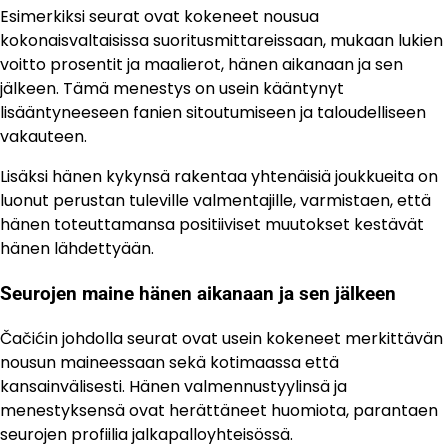
Esimerkiksi seurat ovat kokeneet nousua
kokonaisvaltaisissa suoritusmittareissaan, mukaan lukien
voitto prosentit ja maalierot, hänen aikanaan ja sen
jälkeen. Tämä menestys on usein kääntynyt
lisääntyneeseen fanien sitoutumiseen ja taloudelliseen
vakauteen.
Lisäksi hänen kykynsä rakentaa yhtenäisiä joukkueita on
luonut perustan tuleville valmentajille, varmistaen, että
hänen toteuttamansa positiiviset muutokset kestävät
hänen lähdettyään.
Seurojen maine hänen aikanaan ja sen jälkeen
Čačićin johdolla seurat ovat usein kokeneet merkittävän
nousun maineessaan sekä kotimaassa että
kansainvälisesti. Hänen valmennustyylinsä ja
menestyksensä ovat herättäneet huomiota, parantaen
seurojen profiilia jalkapalloyhteisössä.