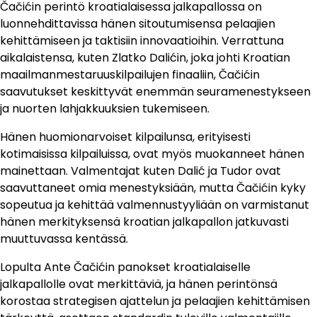
Čačićin perintö kroatialaisessa jalkapallossa on
luonnehdittavissa hänen sitoutumisensa pelaajien
kehittämiseen ja taktisiin innovaatioihin. Verrattuna
aikalaistensa, kuten Zlatko Dalićin, joka johti Kroatian
maailmanmestaruuskilpailujen finaaliin, Čačićin
saavutukset keskittyvät enemmän seuramenestykseen
ja nuorten lahjakkuuksien tukemiseen.
Hänen huomionarvoiset kilpailunsa, erityisesti
kotimaisissa kilpailuissa, ovat myös muokanneet hänen
mainettaan. Valmentajat kuten Dalić ja Tudor ovat
saavuttaneet omia menestyksiään, mutta Čačićin kyky
sopeutua ja kehittää valmennustyyliään on varmistanut
hänen merkityksensä kroatian jalkapallon jatkuvasti
muuttuvassa kentässä.
Lopulta Ante Čačićin panokset kroatialaiselle
jalkapallolle ovat merkittäviä, ja hänen perintönsä
korostaa strategisen ajattelun ja pelaajien kehittämisen