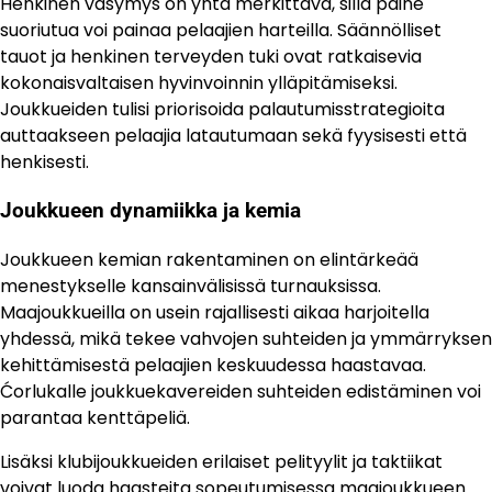
Henkinen väsymys on yhtä merkittävä, sillä paine
suoriutua voi painaa pelaajien harteilla. Säännölliset
tauot ja henkinen terveyden tuki ovat ratkaisevia
kokonaisvaltaisen hyvinvoinnin ylläpitämiseksi.
Joukkueiden tulisi priorisoida palautumisstrategioita
auttaakseen pelaajia latautumaan sekä fyysisesti että
henkisesti.
Joukkueen dynamiikka ja kemia
Joukkueen kemian rakentaminen on elintärkeää
menestykselle kansainvälisissä turnauksissa.
Maajoukkueilla on usein rajallisesti aikaa harjoitella
yhdessä, mikä tekee vahvojen suhteiden ja ymmärryksen
kehittämisestä pelaajien keskuudessa haastavaa.
Ćorlukalle joukkuekavereiden suhteiden edistäminen voi
parantaa kenttäpeliä.
Lisäksi klubijoukkueiden erilaiset pelityylit ja taktiikat
voivat luoda haasteita sopeutumisessa maajoukkueen