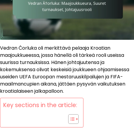
Vedran Ćorluka oli merkittävä pelaaja Kroatian
maajoukkueessa, jossa hänellä oli tärkeä rooli useissa
suurissa turnauksissa. Hänen johtajuutensa ja
kokemuksensa olivat keskeisiä joukkueen ohjaamisessa
useiden UEFA Euroopan mestaruuskilpailujen ja FIFA-
maailmancupien aikana, jättäen pysyvän vaikutuksen
kroatialaiseen jalkapalloon.
Key sections in the article: