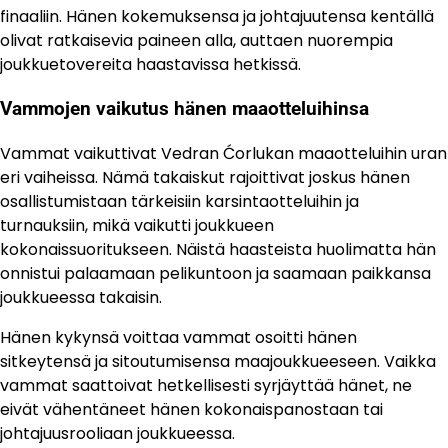
finaaliin. Hänen kokemuksensa ja johtajuutensa kentällä
olivat ratkaisevia paineen alla, auttaen nuorempia
joukkuetovereita haastavissa hetkissä.
Vammojen vaikutus hänen maaotteluihinsa
Vammat vaikuttivat Vedran Ćorlukan maaotteluihin uran
eri vaiheissa. Nämä takaiskut rajoittivat joskus hänen
osallistumistaan tärkeisiin karsintaotteluihin ja
turnauksiin, mikä vaikutti joukkueen
kokonaissuoritukseen. Näistä haasteista huolimatta hän
onnistui palaamaan pelikuntoon ja saamaan paikkansa
joukkueessa takaisin.
Hänen kykynsä voittaa vammat osoitti hänen
sitkeytensä ja sitoutumisensa maajoukkueeseen. Vaikka
vammat saattoivat hetkellisesti syrjäyttää hänet, ne
eivät vähentäneet hänen kokonaispanostaan tai
johtajuusrooliaan joukkueessa.