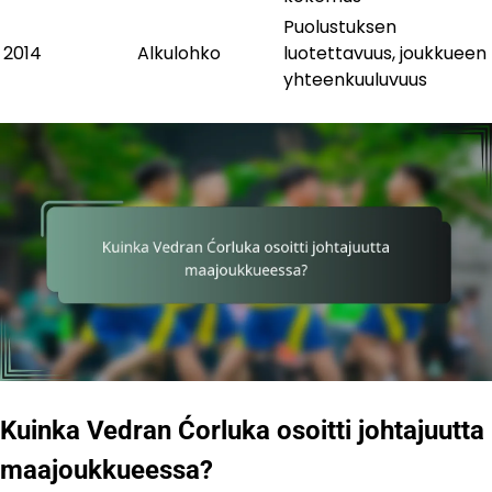
Puolustuksen
2014
Alkulohko
luotettavuus, joukkueen
yhteenkuuluvuus
Kuinka Vedran Ćorluka osoitti johtajuutta
maajoukkueessa?