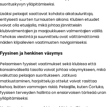
suorituskyvyn ylläpitämiseksi.
Lisäksi pelaajat saattavat kohdata aikatauluriitoja,
erityisesti suurten turnausten aikana. Klubien etuudet
voivat olla etusijalla, mikä johtaa jännitteisiin
klubivalmentajien ja maajoukkueen valmentajien välillä.
Tehokas viestintä ja suunnittelu ovat välttämättömiä
näiden kilpailevien vaatimusten navigoimiseksi.
Fyysinen ja henkinen väsymys
Pelaamisen fyysiset vaatimukset sekä klubissa että
kansainvälisellä tasolla voivat johtaa väsymykseen, mikä
vaikuttaa pelaajan suoritukseen. Jatkuva
matkustaminen, harjoittelu ja ottelut voivat rasittaa
kehoa, lisäten vammojen riskiä. Pelaajille, kuten Ćorluka,
fyysisen terveyden hallinta on ensiarvoisen tärkeää uran
ylläpitämiseksi.