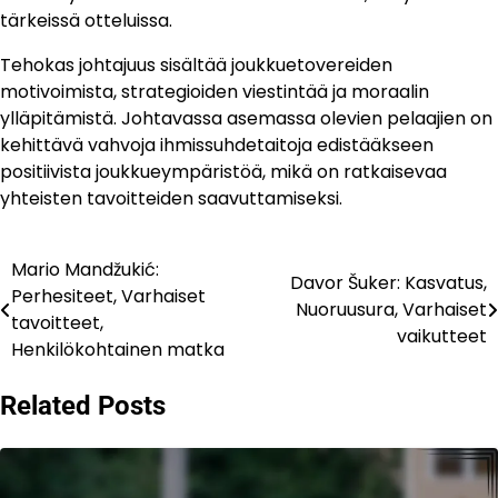
tärkeissä otteluissa.
Tehokas johtajuus sisältää joukkuetovereiden
motivoimista, strategioiden viestintää ja moraalin
ylläpitämistä. Johtavassa asemassa olevien pelaajien on
kehittävä vahvoja ihmissuhdetaitoja edistääkseen
positiivista joukkueympäristöä, mikä on ratkaisevaa
yhteisten tavoitteiden saavuttamiseksi.
Mario Mandžukić:
Post
Davor Šuker: Kasvatus,
Perhesiteet, Varhaiset
Nuoruusura, Varhaiset
navigation
tavoitteet,
vaikutteet
Henkilökohtainen matka
Related Posts