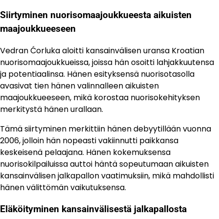
Siirtyminen nuorisomaajoukkueesta aikuisten
maajoukkueeseen
Vedran Ćorluka aloitti kansainvälisen uransa Kroatian
nuorisomaajoukkueissa, joissa hän osoitti lahjakkuutensa
ja potentiaalinsa. Hänen esityksensä nuorisotasolla
avasivat tien hänen valinnalleen aikuisten
maajoukkueeseen, mikä korostaa nuorisokehityksen
merkitystä hänen urallaan.
Tämä siirtyminen merkittiin hänen debyytillään vuonna
2006, jolloin hän nopeasti vakiinnutti paikkansa
keskeisenä pelaajana. Hänen kokemuksensa
nuorisokilpailuissa auttoi häntä sopeutumaan aikuisten
kansainvälisen jalkapallon vaatimuksiin, mikä mahdollisti
hänen välittömän vaikutuksensa.
Eläköityminen kansainvälisestä jalkapallosta