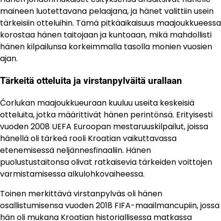
maineen luotettavana pelaajana, ja hänet valittiin usein
tärkeisiin otteluihin. Tämä pitkäaikaisuus maajoukkueessa
korostaa hänen taitojaan ja kuntoaan, mikä mahdollisti
hänen kilpailunsa korkeimmalla tasolla monien vuosien
ajan.
Tärkeitä otteluita ja virstanpylväitä urallaan
Ćorlukan maajoukkueuraan kuuluu useita keskeisiä
otteluita, jotka määrittivät hänen perintönsä. Erityisesti
vuoden 2008 UEFA Euroopan mestaruuskilpailut, joissa
hänellä oli tärkeä rooli Kroatian vaikuttavassa
etenemisessä neljännesfinaaliin. Hänen
puolustustaitonsa olivat ratkaisevia tärkeiden voittojen
varmistamisessa alkulohkovaiheessa.
Toinen merkittävä virstanpylväs oli hänen
osallistumisensa vuoden 2018 FIFA-maailmancupiin, jossa
hän oli mukana Kroatian historiallisessa matkassa