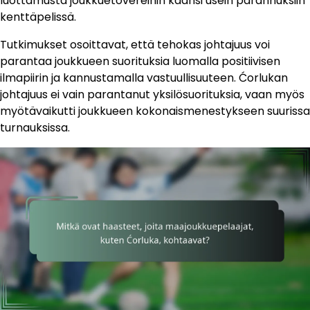
luottamusta joukkuetovereihin käänsi usein parannuksiin
kenttäpelissä.
Tutkimukset osoittavat, että tehokas johtajuus voi
parantaa joukkueen suorituksia luomalla positiivisen
ilmapiirin ja kannustamalla vastuullisuuteen. Ćorlukan
johtajuus ei vain parantanut yksilösuorituksia, vaan myös
myötävaikutti joukkueen kokonaismenestykseen suurissa
turnauksissa.