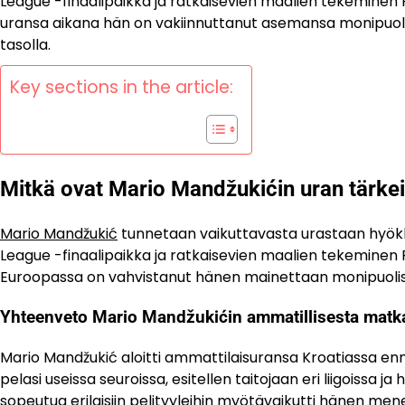
League -finaalipaikka ja ratkaisevien maalien tekeminen
uransa aikana hän on vakiinnuttanut asemansa monipuolis
tasolla.
Key sections in the article:
Mitkä ovat Mario Mandžukićin uran tärk
Mario Mandžukić
tunnetaan vaikuttavasta urastaan hyökk
League -finaalipaikka ja ratkaisevien maalien tekeminen
Euroopassa on vahvistanut hänen mainettaan monipuolis
Yhteenveto Mario Mandžukićin ammatillisesta matk
Mario Mandžukić aloitti ammattilaisuransa Kroatiassa enn
pelasi useissa seuroissa, esitellen taitojaan eri liigoiss
sopeutua erilaisiin pelityyleihin myötävaikutti hänen men