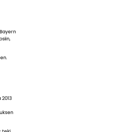
 Bayern
siin,
en.
 2013
auksen
 teki