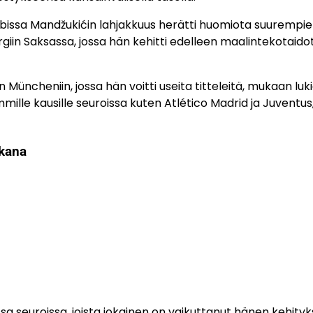
issa Mandžukićin lahjakkuus herätti huomiota suurempi
rgiin Saksassa, jossa hän kehitti edelleen maalintekotaidot
n Müncheniin, jossa hän voitti useita titteleitä, mukaan luk
e kausille seuroissa kuten Atlético Madrid ja Juventus, 
ikana
a seuroissa, joista jokainen on vaikuttanut hänen kehity