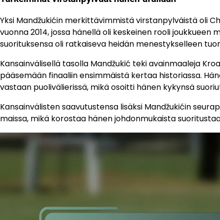
Yksi Mandžukićin merkittävimmistä virstanpylväistä oli 
vuonna 2014, jossa hänellä oli keskeinen rooli joukkueen m
suorituksensa oli ratkaiseva heidän menestykselleen tuo
Kansainvälisellä tasolla Mandžukić teki avainmaaleja Kro
pääsemään finaaliin ensimmäistä kertaa historiassa. Hä
vastaan puolivälierissä, mikä osoitti hänen kykynsä suoriu
Kansainvälisten saavutustensa lisäksi Mandžukićin seurapalk
maissa, mikä korostaa hänen johdonmukaista suoritustaan