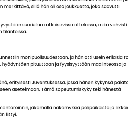
merkittävä, sillä hän oli osa joukkuetta, joka saavutti
yvystään suoriutua ratkaisevissa otteluissa, mikä vahvist
tilanteissa.
ettiin monipuolisuudestaan, ja hän otti usein erilaisia r
hyödyntäen pituuttaan ja fyysisyyttään maalinteossa ja
jänä, erityisesti Juventuksessa, jossa hänen kykynsä palat
ktiseen asetelmaan. Tämä sopeutumiskyky teki hänestä
toroinnin, jakamalla näkemyksiä pelipaikoista ja liikkei
 liittyi.