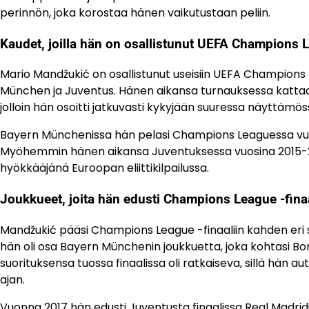
perinnön, joka korostaa hänen vaikutustaan peliin.
Kaudet, joilla hän on osallistunut UEFA Champions
Mario Mandžukić on osallistunut useisiin UEFA Champions L
München ja Juventus. Hänen aikansa turnauksessa kattaa v
jolloin hän osoitti jatkuvasti kykyjään suuressa näyttämös
Bayern Münchenissa hän pelasi Champions Leaguessa vu
Myöhemmin hänen aikansa Juventuksessa vuosina 2015-2
hyökkääjänä Euroopan eliittikilpailussa.
Joukkueet, joita hän edusti Champions League -fina
Mandžukić pääsi Champions League -finaaliin kahden eri
hän oli osa Bayern Münchenin joukkuetta, joka kohtasi B
suorituksensa tuossa finaalissa oli ratkaiseva, sillä hän 
ajan.
Vuonna 2017 hän edusti Juventusta finaalissa Real Madridi