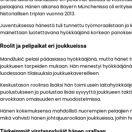
pelaajana. Hänen aikansa Bayern Münchenissa oli erityisen 
historiallisen triplan vuonna 2013.
Juventuksessa hänestä tuli tunnettu työmoraalistaan ja k
mainettaan luotettavana hyökkääjänä korkean panoksen 
Roolit ja pelipaikat eri joukkueissa
Mandžukić pelasi pääasiassa hyökkääjänä, mutta hänet tunn
joukkueen tarpeiden mukaan. Hän menestyi hyökkääjänä, 
luodessaan tilaisuuksia joukkuekavereilleen.
Keskustason roolinsa lisäksi hän toimi usein laitahyökkää
puolustukseen ja puolustaa lisäsi syvyyttä joukkueen ta
arvokkaan omaisuuden eri muodostelmissa.
Hänen kokemuksensa mahdollisti nuorempien pelaajien men
mikä vahvisti hänen johtajuusrooliaan joukkueissa, joihin hän
Tärkeimmät virstanpylväät hänen urallaan