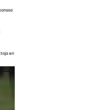
 kanssa
a
toja eri