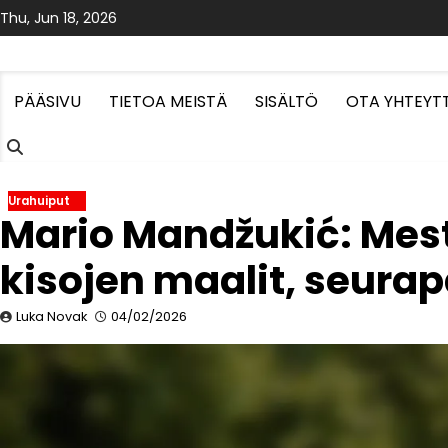
Skip
Thu, Jun 18, 2026
to
content
PÄÄSIVU
TIETOA MEISTÄ
SISÄLTÖ
OTA YHTEYT
Urahuiput
Mario Mandžukić: Mesta
kisojen maalit, seurap
Luka Novak
04/02/2026