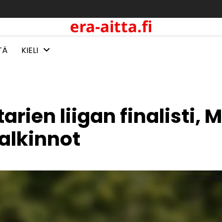
era-aitta.fi
TÄ
KIELI
rien liigan finalisti, 
alkinnot