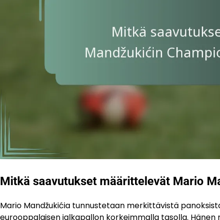
Mitkä saavutukset määrittelevät Mario M
Mario Mandžukićia tunnustetaan merkittävistä panoksist
eurooppalaisen jalkapallon korkeimmalla tasolla. Hänen m