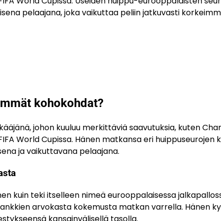
 FIFA World Cupissa. Useiden huippu-eurooppalaisten seu
ena pelaajana, joka vaikuttaa peliin jatkuvasti korkeimm
eimmät kohokohdat?
ääjänä, johon kuuluu merkittäviä saavutuksia, kuten Ch
 FIFA World Cupissa. Hänen matkansa eri huippuseurojen 
ena ja vaikuttavana pelaajana.
asta
en kuin teki itselleen nimeä eurooppalaisessa jalkapallos
a ja hankkien arvokasta kokemusta matkan varrella. Hänen k
estykseensä kansainvälisellä tasolla.