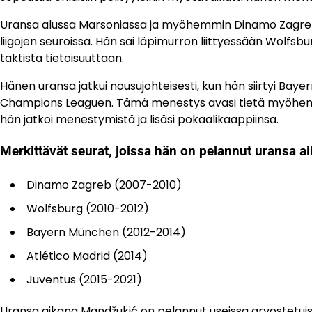
Uransa alussa Marsoniassa ja myöhemmin Dinamo Zagreb
liigojen seuroissa. Hän sai läpimurron liittyessään Wolfsbu
taktista tietoisuuttaan.
Hänen uransa jatkui nousujohteisesti, kun hän siirtyi Bayer
Champions Leaguen. Tämä menestys avasi tietä myöhemmill
hän jatkoi menestymistä ja lisäsi pokaalikaappiinsa.
Merkittävät seurat, joissa hän on pelannut uransa a
Dinamo Zagreb (2007-2010)
Wolfsburg (2010-2012)
Bayern München (2012-2014)
Atlético Madrid (2014)
Juventus (2015-2021)
Uransa aikana Mandžukić on pelannut useissa arvostetuiss