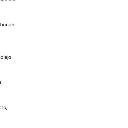
i hänen
ooleja
a
stä,