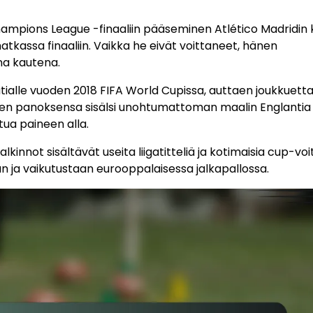
Champions League -finaaliin pääseminen Atlético Madridin
atkassa finaaliin. Vaikka he eivät voittaneet, hänen
na kautena.
atialle vuoden 2018 FIFA World Cupissa, auttaen joukkuett
nen panoksensa sisälsi unohtumattoman maalin Englantia
tua paineen alla.
innot sisältävät useita liigatitteliä ja kotimaisia cup-voit
 ja vaikutustaan eurooppalaisessa jalkapallossa.