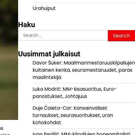
Urahuiput
Haku
Search
for:
Uusimmat julkaisut
Davor Šuker: Maailmanmestaruuskilpailujen
kultainen kenkä, seuramestaruudet, paras
maalintekijä
Luka Modrić: MM-kisasuoritus, Euro-
panostukset, Johtajuus
Duje Ćaleta-Car: Kansainväliset
turnaukset, seurasuoritukset, uran
kohokohdat
ns
Ivan Perišić: MM-kilpailujen hopeamitalisti,