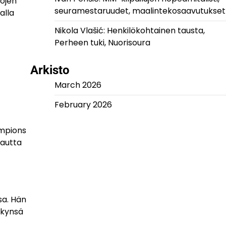
rojen
seuramestaruudet, maalintekosaavutukset
alla
Nikola Vlašić: Henkilökohtainen tausta,
Perheen tuki, Nuorisoura
Arkisto
March 2026
February 2026
ampions
kautta
sa. Hän
ykynsä