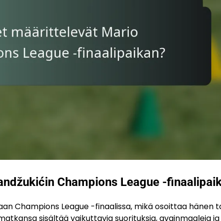
andžukićin Champions League -finaalipai
aan Champions League -finaalissa, mikä osoittaa hänen t
atkansa sisältää vaikuttavia suorituksia, avainmaaleja ja