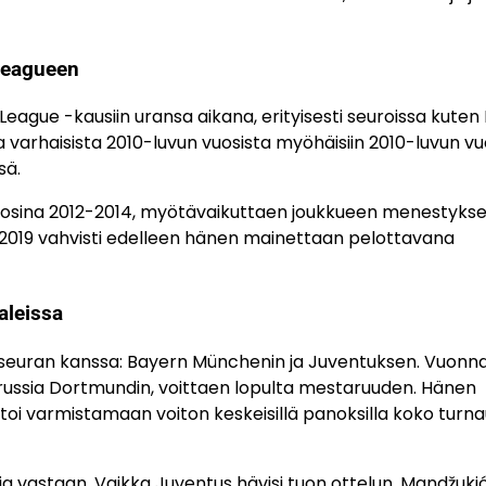
 Leagueen
eague -kausiin uransa aikana, erityisesti seuroissa kuten
arhaisista 2010-luvun vuosista myöhäisiin 2010-luvun vuo
sä.
osina 2012-2014, myötävaikuttaen joukkueen menestykse
019 vahvisti edelleen hänen mainettaan pelottavana
aleissa
 seuran kanssa: Bayern Münchenin ja Juventuksen. Vuonna
orussia Dortmundin, voittaen lopulta mestaruuden. Hänen
auttoi varmistamaan voiton keskeisillä panoksilla koko turn
a vastaan. Vaikka Juventus hävisi tuon ottelun, Mandžukić