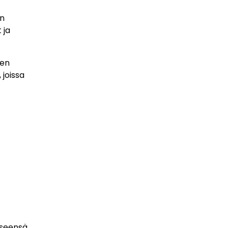
en
 ja
ien
joissa
kseensä