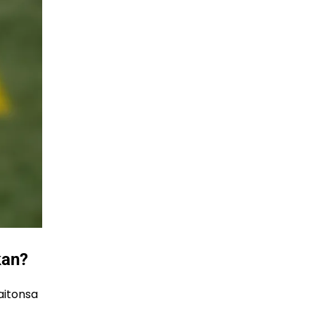
kan?
aitonsa